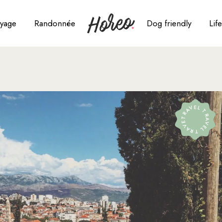
yage
Randonnée
Dog friendly
Life
gleterre
triche
oatie
TRAVEL TRAVEL TRAVEL
anemark
osse
pagne
ance
e Maurice
lie