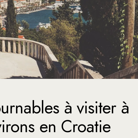
aroc
xique
rtugal
isse
urnables à visiter à
virons en Croatie