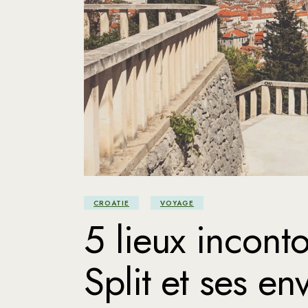
M
Me
Po
Su
CROATIE
VOYAGE
5 lieux inconto
Split et ses en