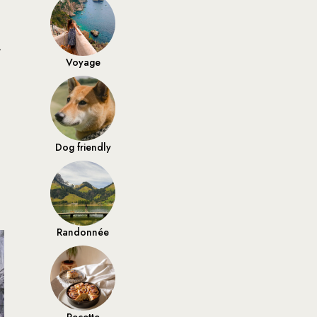
,
Voyage
Dog friendly
Randonnée