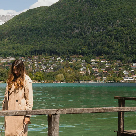
aroc
xique
rtugal
isse