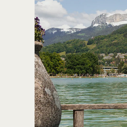
M
Me
Po
Su