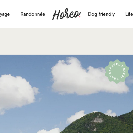
yage
Randonnée
Dog friendly
Life
gleterre
triche
oatie
TRAVEL TRAVEL TRAVEL
anemark
osse
pagne
ance
e Maurice
lie