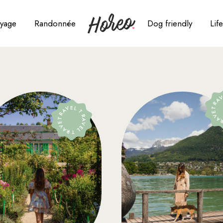
yage
Randonnée
Dog friendly
Life
gleterre
triche
TRAVEL T
oatie
TRAVEL TRAVEL TRAVEL
anemark
osse
pagne
ance
e Maurice
lie