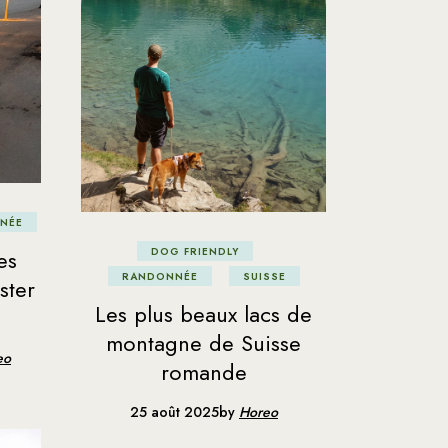
NÉE
es
DOG FRIENDLY
RANDONNÉE
SUISSE
ster
Les plus beaux lacs de
montagne de Suisse
eo
romande
25 août 2025
by
Horeo