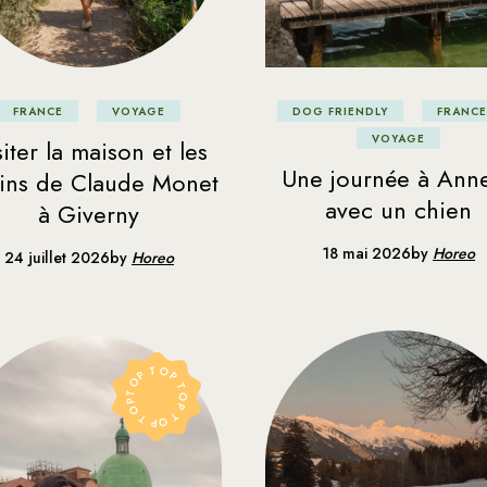
aroc
xique
rtugal
DOG FRIENDLY
FRANCE
FRANCE
VOYAGE
isse
VOYAGE
iter la maison et les
Une journée à Ann
dins de Claude Monet
avec un chien
à Giverny
18 mai 2026
by
Horeo
24 juillet 2026
by
Horeo
TOP TOP TOP TOP TOP