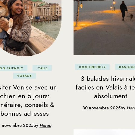
DOG FRIENDLY
RANDON
OG FRIENDLY
ITALIE
3 balades hivernal
VOYAGE
siter Venise avec un
faciles en Valais à te
chien en 5 jours:
absolument
tinéraire, conseils &
30 novembre 2025
by
Hor
bonnes adresses
4 novembre 2025
by
Horeo