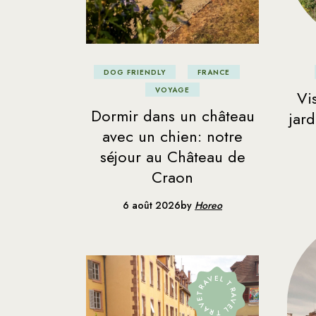
M
Me
Po
DOG FRIENDLY
FRANCE
Su
VOYAGE
Vis
Dormir dans un château
jar
avec un chien: notre
séjour au Château de
Craon
6 août 2026
by
Horeo
TRAVEL TRAVEL TRAVEL