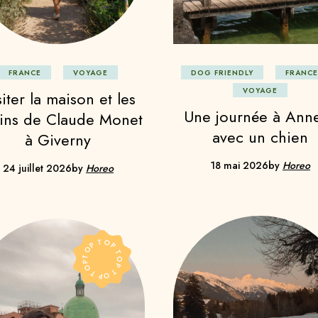
aroc
xique
rtugal
DOG FRIENDLY
FRANCE
FRANCE
VOYAGE
isse
VOYAGE
iter la maison et les
Une journée à Ann
dins de Claude Monet
avec un chien
à Giverny
18 mai 2026
by
Horeo
24 juillet 2026
by
Horeo
TOP TOP TOP TOP TOP