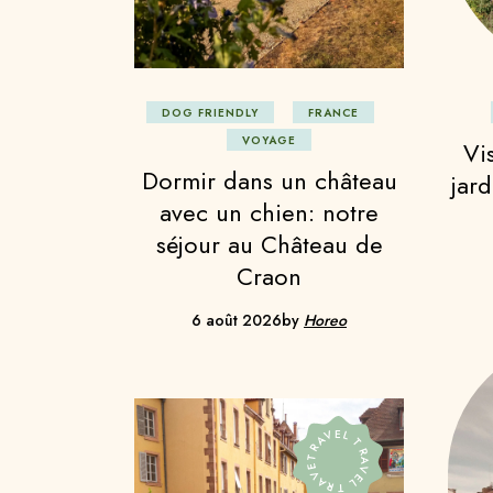
M
Me
Po
DOG FRIENDLY
FRANCE
Su
VOYAGE
Vis
Dormir dans un château
jar
avec un chien: notre
séjour au Château de
Craon
6 août 2026
by
Horeo
TRAVEL TRAVEL TRAVEL