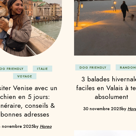
DOG FRIENDLY
RANDON
OG FRIENDLY
ITALIE
3 balades hivernal
VOYAGE
siter Venise avec un
faciles en Valais à te
chien en 5 jours:
absolument
tinéraire, conseils &
30 novembre 2025
by
Hor
bonnes adresses
4 novembre 2025
by
Horeo