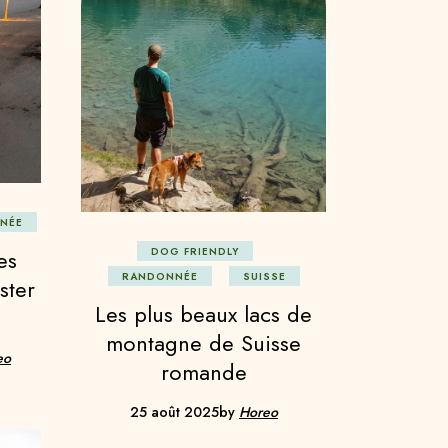
NÉE
es
DOG FRIENDLY
RANDONNÉE
SUISSE
ster
Les plus beaux lacs de
montagne de Suisse
eo
romande
25 août 2025
by
Horeo