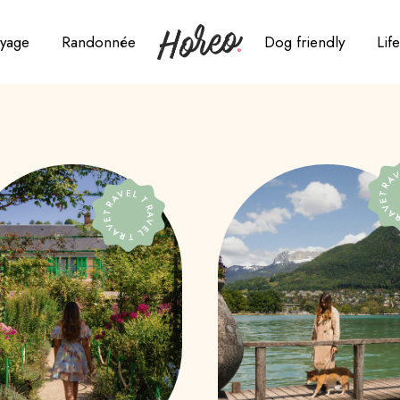
yage
Randonnée
Dog friendly
Life
gleterre
triche
TRAVEL T
oatie
TRAVEL TRAVEL TRAVEL
anemark
osse
pagne
ance
e Maurice
lie